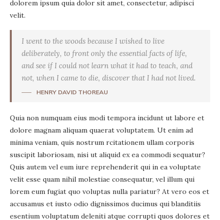
dolorem ipsum quia dolor sit amet, consectetur, adipisci
velit.
I went to the woods because I wished to live
deliberately, to front only the essential facts of life,
and see if I could not learn what it had to teach, and
not, when I came to die, discover that I had not lived.
HENRY DAVID THOREAU
Quia non numquam eius modi tempora incidunt ut labore et
dolore magnam aliquam quaerat voluptatem. Ut enim ad
minima veniam, quis nostrum rcitationem ullam corporis
suscipit laboriosam, nisi ut aliquid ex ea commodi sequatur?
Quis autem vel eum iure reprehenderit qui in ea voluptate
velit esse quam nihil molestiae consequatur, vel illum qui
lorem eum fugiat quo voluptas nulla pariatur? At vero eos et
accusamus et iusto odio dignissimos ducimus qui blanditiis
esentium voluptatum deleniti atque corrupti quos dolores et