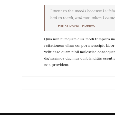
I went to the woods because I wished 
had to teach, and not, when I came t
HENRY DAVID THOREAU
Quia non numquam eius modi tempora inci
rcitationem ullam corporis suscipit labor
velit esse quam nihil molestiae consequat
dignissimos ducimus qui blanditiis esenti
non provident,