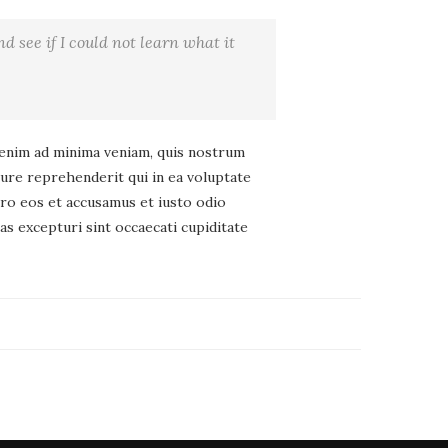
nd see if I could not learn what it
enim ad minima veniam, quis nostrum
iure reprehenderit qui in ea voluptate
vero eos et accusamus et iusto odio
s excepturi sint occaecati cupiditate