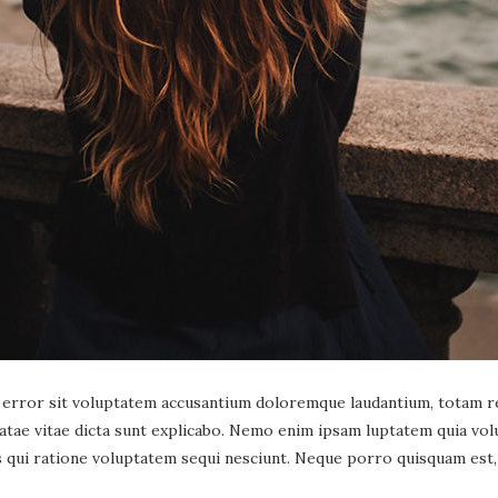
s error sit voluptatem accusantium doloremque laudantium, totam re
eatae vitae dicta sunt explicabo. Nemo enim ipsam luptatem quia volu
qui ratione voluptatem sequi nesciunt. Neque porro quisquam est, 