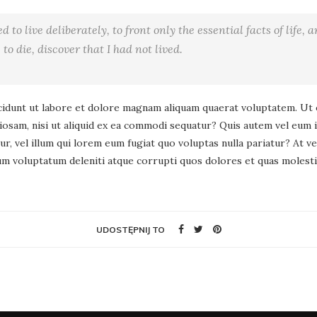
to live deliberately, to front only the essential facts of life, a
o die, discover that I had not lived.
dunt ut labore et dolore magnam aliquam quaerat voluptatem. Ut 
iosam, nisi ut aliquid ex ea commodi sequatur? Quis autem vel eum 
ur, vel illum qui lorem eum fugiat quo voluptas nulla pariatur? At 
um voluptatum deleniti atque corrupti quos dolores et quas molestia
UDOSTĘPNIJ TO